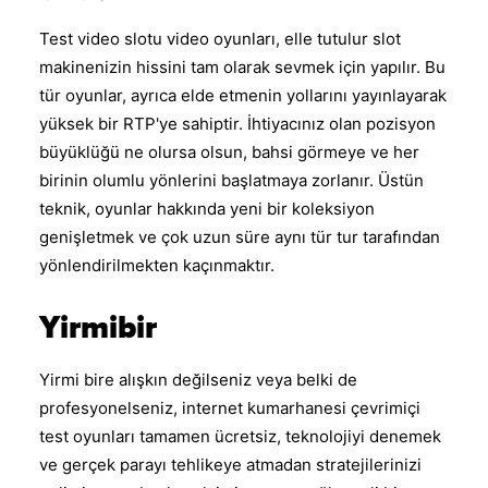
Test video slotu video oyunları, elle tutulur slot
makinenizin hissini tam olarak sevmek için yapılır. Bu
tür oyunlar, ayrıca elde etmenin yollarını yayınlayarak
yüksek bir RTP'ye sahiptir. İhtiyacınız olan pozisyon
büyüklüğü ne olursa olsun, bahsi görmeye ve her
birinin olumlu yönlerini başlatmaya zorlanır. Üstün
teknik, oyunlar hakkında yeni bir koleksiyon
genişletmek ve çok uzun süre aynı tür tur tarafından
yönlendirilmekten kaçınmaktır.
Yirmibir
Yirmi bire alışkın değilseniz veya belki de
profesyonelseniz, internet kumarhanesi çevrimiçi
test oyunları tamamen ücretsiz, teknolojiyi denemek
ve gerçek parayı tehlikeye atmadan stratejilerinizi