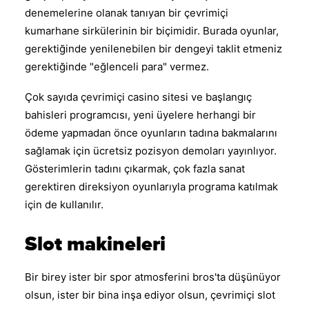
denemelerine olanak tanıyan bir çevrimiçi
kumarhane sirkülerinin bir biçimidir.
Burada oyunlar,
gerektiğinde yenilenebilen bir dengeyi taklit etmeniz
gerektiğinde "eğlenceli para" vermez.
Çok sayıda çevrimiçi casino sitesi ve başlangıç ​​
bahisleri programcısı, yeni üyelere herhangi bir
ödeme yapmadan önce oyunların tadına bakmalarını
sağlamak için ücretsiz pozisyon demoları yayınlıyor.
Gösterimlerin tadını çıkarmak, çok fazla sanat
gerektiren direksiyon oyunlarıyla programa katılmak
için de kullanılır.
Slot makineleri
Bir birey ister bir spor atmosferini bros'ta düşünüyor
olsun, ister bir bina inşa ediyor olsun, çevrimiçi slot