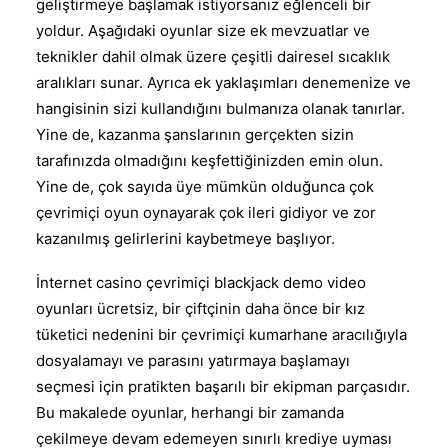
geliştirmeye başlamak istiyorsanız eğlenceli bir
yoldur. Aşağıdaki oyunlar size ek mevzuatlar ve
teknikler dahil olmak üzere çeşitli dairesel sıcaklık
aralıkları sunar. Ayrıca ek yaklaşımları denemenize ve
hangisinin sizi kullandığını bulmanıza olanak tanırlar.
Yine de, kazanma şanslarının gerçekten sizin
tarafınızda olmadığını keşfettiğinizden emin olun.
Yine de, çok sayıda üye mümkün olduğunca çok
çevrimiçi oyun oynayarak çok ileri gidiyor ve zor
kazanılmış gelirlerini kaybetmeye başlıyor.
İnternet casino çevrimiçi blackjack demo video
oyunları ücretsiz, bir çiftçinin daha önce bir kız
tüketici nedenini bir çevrimiçi kumarhane aracılığıyla
dosyalamayı ve parasını yatırmaya başlamayı
seçmesi için pratikten başarılı bir ekipman parçasıdır.
Bu makalede oyunlar, herhangi bir zamanda
çekilmeye devam edemeyen sınırlı krediye uyması