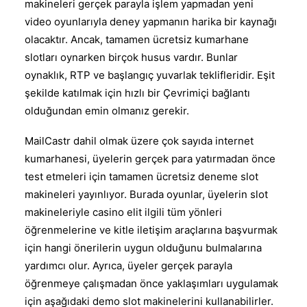
makineleri gerçek parayla işlem yapmadan yeni
video oyunlarıyla deney yapmanın harika bir kaynağı
olacaktır. Ancak, tamamen ücretsiz kumarhane
slotları oynarken birçok husus vardır. Bunlar
oynaklık, RTP ve başlangıç ​​​​yuvarlak teklifleridir. Eşit
şekilde katılmak için hızlı bir Çevrimiçi bağlantı
olduğundan emin olmanız gerekir.
MailCastr dahil olmak üzere çok sayıda internet
kumarhanesi, üyelerin gerçek para yatırmadan önce
test etmeleri için tamamen ücretsiz deneme slot
makineleri yayınlıyor. Burada oyunlar, üyelerin slot
makineleriyle
casino elit
ilgili tüm yönleri
öğrenmelerine ve kitle iletişim araçlarına başvurmak
için hangi önerilerin uygun olduğunu bulmalarına
yardımcı olur. Ayrıca, üyeler gerçek parayla
öğrenmeye çalışmadan önce yaklaşımları uygulamak
için aşağıdaki demo slot makinelerini kullanabilirler.