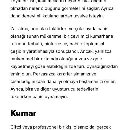
keyiflidir. Bu, katılımcıların hiçbir dikkat dağıtıcı
olmadan neler olduğunu görmelerini sağlar. Ayrıca,
daha deneyimli katılımcılardan tavsiye isteyin.
Zar atma, neo alan faktörleri ve çok sayıda bahis
olanağı sunan mükemmel bir çevrimiçi kumarhane
turudur. Kabulü, binlerce taşınabilir-toplumsal
çeşidin yaratılmasıyla sonuçlandı. Ancak, yalnızca
mükemmel bir ortamda olduğunuzda ve gelir
kaybetmeyi göze alabildiğinizde turu oynadığınızdan
emin olun. Pervasızca kararlar almanızı ve
tasarladığınızdan daha iyi olmaya başlamanızı önler.
Ayrıca, bira ve diğer uyuşturucu tedavilerini
tüketirken bahis oynamayın.
Kumar
Çiftçi veya profesyonel bir kişi olsanız da, gerçek