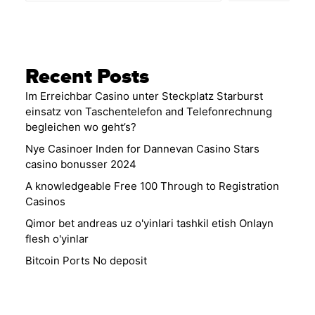
Recent Posts
Im Erreichbar Casino unter Steckplatz Starburst
einsatz von Taschentelefon and Telefonrechnung
begleichen wo geht’s?
Nye Casinoer Inden for Dannevan Casino Stars
casino bonusser 2024
A knowledgeable Free 100 Through to Registration
Casinos
Qimor bet andreas uz o'yinlari tashkil etish Onlayn
flesh o'yinlar
Bitcoin Ports No deposit