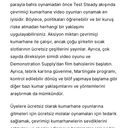
parayla bahis oynamadan önce Test Steady akışında
çevrimiçi kumarhane video oyunları oynamak en
iyisidir. Böylece, politikaları öğrenebilir ve bir kuruş
riske atmadan herhangi bir yaklaşımı
uygulayabilirsiniz. Aksiyon miktarı çevrimiçi
kumarhane ile çalışır, ancak çoğu şirketin sıcak
slotlarının ücretsiz çeşitlerini yayınlar. Ayrıca, çok
sayıda direksiyon simidi video oyunu ve
Demonstration Supply'dan film bahislerini başlatın.
Ayrıca, tebrik kartına güvenme, Martingale programı,
kontrol edilebilir dönüş ve blöf yapmaya başlama gibi
diğer bazı kumar yaklaşımlarını ve yöntemlerini
araştırmak da mümkündür.
Üyelere ücretsiz olarak kumarhane oyunlarına
gitmeleri için ücretsiz molalar oynamaları için tedarik
sağlamak, çevrimiçi kumarhanelerin sevdiklerini