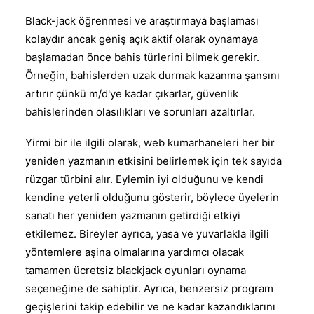
Black-jack öğrenmesi ve araştırmaya başlaması
kolaydır ancak geniş açık aktif olarak oynamaya
başlamadan önce bahis türlerini bilmek gerekir.
Örneğin, bahislerden uzak durmak kazanma şansını
artırır çünkü m/d'ye kadar çıkarlar, güvenlik
bahislerinden olasılıkları ve sorunları azaltırlar.
Yirmi bir ile ilgili olarak, web kumarhaneleri her bir
yeniden yazmanın etkisini belirlemek için tek sayıda
rüzgar türbini alır. Eylemin iyi olduğunu ve kendi
kendine yeterli olduğunu gösterir, böylece üyelerin
sanatı her yeniden yazmanın getirdiği etkiyi
etkilemez. Bireyler ayrıca, yasa ve yuvarlakla ilgili
yöntemlere aşina olmalarına yardımcı olacak
tamamen ücretsiz blackjack oyunları oynama
seçeneğine de sahiptir. Ayrıca, benzersiz program
geçişlerini takip edebilir ve ne kadar kazandıklarını