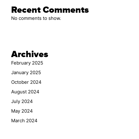
Recent Comments
No comments to show.
Archives
February 2025
January 2025
October 2024
August 2024
July 2024
May 2024
March 2024